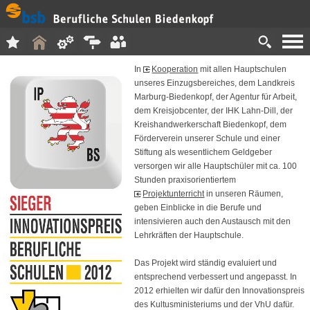
In
Kooperation
mit allen Hauptschulen
unseres Einzugsbereiches, dem Landkreis
Marburg-Biedenkopf, der Agentur für Arbeit,
dem Kreisjobcenter, der IHK Lahn-Dill, der
Kreishandwerkerschaft Biedenkopf, dem
Förderverein unserer Schule und einer
Stiftung als wesentlichem Geldgeber
versorgen wir alle Hauptschüler mit ca. 100
Stunden praxisorientiertem
Projektunterricht
in unseren Räumen,
geben Einblicke in die Berufe und
intensivieren auch den Austausch mit den
Lehrkräften der Hauptschule.
Das Projekt wird ständig evaluiert und
entsprechend verbessert und angepasst. In
2012 erhielten wir dafür den Innovationspreis
des Kultusministeriums und der VhU dafür.