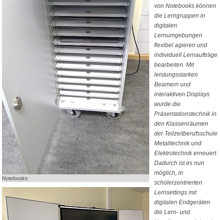
von Notebooks können
die Lerngruppen in
digitalen
Lernumgebungen
flexibel agieren und
individuell Lernaufträge
bearbeiten. Mit
leistungsstarken
Beamern und
interaktiven Displays
wurde die
Präsentationstechnik in
den Klassenräumen
der Teilzeitberufsschule
Metalltechnik und
Elektrotechnik erneuert.
Dadurch ist es nun
möglich, in
Notebooks
schülerzentrierten
Lernsettings mit
digitalen Endgeräten
die Lern- und